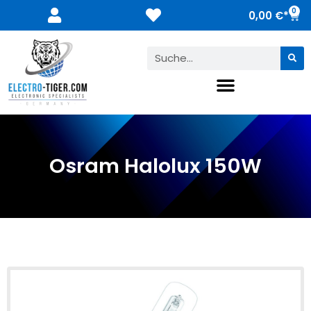
0
0,00
€
Osram Halolux 150W