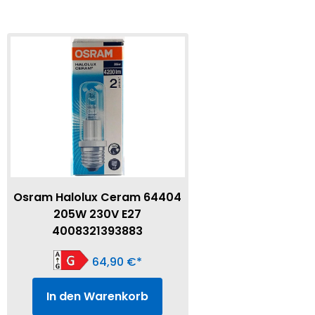
Osram Halolux Ceram 64404
205W 230V E27
4008321393883
64,90
€
In den Warenkorb