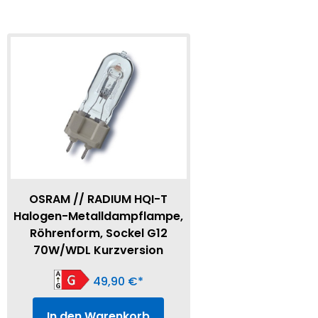
OSRAM // RADIUM HQI-T
Halogen-Metalldampflampe,
Röhrenform, Sockel G12
70W/WDL Kurzversion
49,90
€
In den Warenkorb