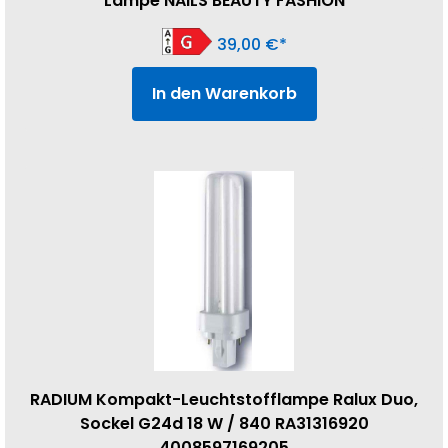
Lampe NAILS BEAUTY FASHION
39,00
€
In den Warenkorb
RADIUM Kompakt-Leuchtstofflampe Ralux Duo,
Sockel G24d 18 W / 840 RA31316920
4008597169205