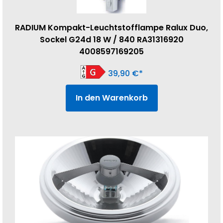
RADIUM Kompakt-Leuchtstofflampe Ralux Duo,
Sockel G24d 18 W / 840 RA31316920
4008597169205
39,90
€
In den Warenkorb