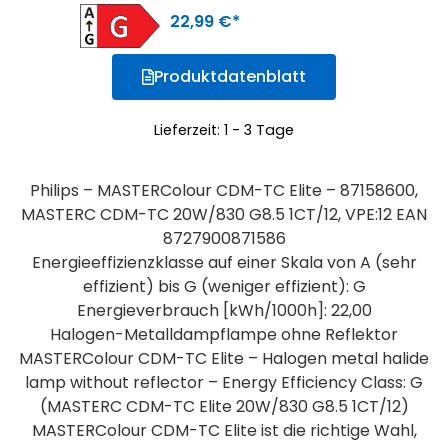
22,99
€
Produktdatenblatt
Lieferzeit:
1 - 3 Tage
Philips – MASTERColour CDM-TC Elite – 87158600,
MASTERC CDM-TC 20W/830 G8.5 1CT/12, VPE:12 EAN
8727900871586
Energieeffizienzklasse auf einer Skala von A (sehr
effizient) bis G (weniger effizient): G
Energieverbrauch [kWh/1000h]: 22,00
Halogen-Metalldampflampe ohne Reflektor
MASTERColour CDM-TC Elite – Halogen metal halide
lamp without reflector – Energy Efficiency Class: G
(MASTERC CDM-TC Elite 20W/830 G8.5 1CT/12)
MASTERColour CDM-TC Elite ist die richtige Wahl,