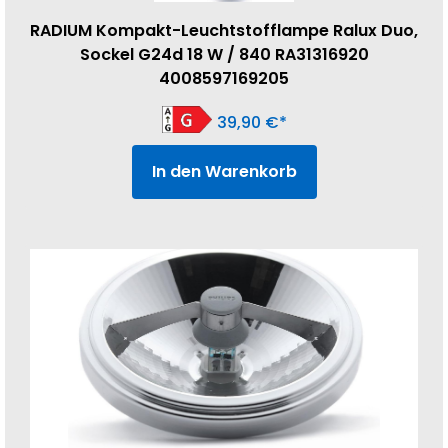
RADIUM Kompakt-Leuchtstofflampe Ralux Duo,
Sockel G24d 18 W / 840 RA31316920
4008597169205
39,90
€
In den Warenkorb