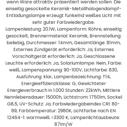
wenn Ware attraktiv präsentiert werden sollen. Die
einseitig gesockelte Keramik-Metallhalogendampf-
Entladungslampe erzeugt funkelnd weißes Licht mit
sehr guter Farbwiedergabe.
Lampenleistung: 20.1W, Lampenform: Röhre, einseitig
gesockelt, Brennermaterial: Keramik, Brennstellung:
beliebig, Durchmesser: 14mm, Gesamtlänge: 81mm,
Externes Zündgerät erforderlich: Ja, Externes
Vorschaltgerät erforderlich: Ja, Geschlossene
Leuchte erforderlich: Ja, Solariumlampe: Nein, Farbe:
weiß, Lampenspannung: 90-100V, Lichtfarbe: 830,
Ausführung: klar, Lampenbezeichnung: T14,
Energieeffizienzklasse: G, Gewichteter
Energieverbrauch in 1.000 Stunden: 22kWh, Mittlere
Nennlebensdauer: 15000h, Lichtstrom: 1750lm, Sockel:
G8,5, UV-Schutz: Ja, Farbwiedergabeindex CRI: 80-
89, Farbtemperatur: 2980K, Lichtfarbe nach EN
12464-1: warmweiß <3300 K, Lampenlichtausbeute:
87lm/W