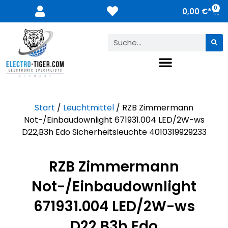
0
0,00
€
Start
/
Leuchtmittel
/ RZB Zimmermann
Not-/Einbaudownlight 671931.004 LED/2W-ws
D22,B3h Edo Sicherheitsleuchte 4010319929233
RZB Zimmermann
Not-/Einbaudownlight
671931.004 LED/2W-ws
D22,B3h Edo