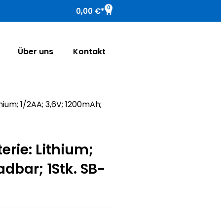
0
0,00
€
Über uns
Kontakt
ithium; 1/2AA; 3,6V; 1200mAh;
terie: Lithium;
adbar; 1Stk. SB-