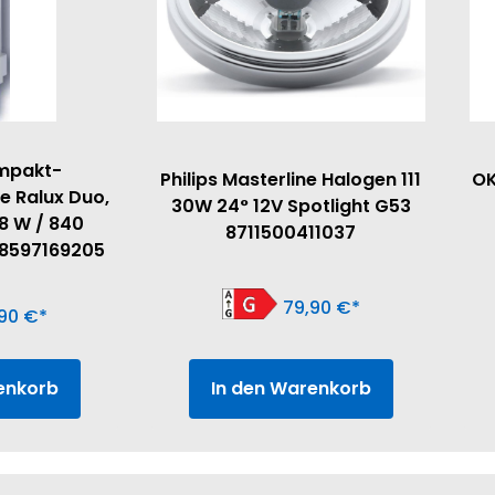
mpakt-
Philips Masterline Halogen 111
OK
e Ralux Duo,
30W 24° 12V Spotlight G53
8 W / 840
8711500411037
8597169205
79,90
€
,90
€
enkorb
In den Warenkorb