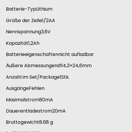
Batterie-TypLithium
Größe der Zelle1/2AA
Nennspannung3,6V
Kapazität1,2Ah
Batterieeigenschaftennicht aufladbar
Äußere AbmessungenØ14,3×24,6mm
Anzahl im Set/Package1Stk.
AusgängeFehlen
Maximalstrom80mA
Dauerentladestrom20mA
Bruttogewicht8.68 g