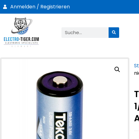
Anmelden / Registrieren
St
n
T
1