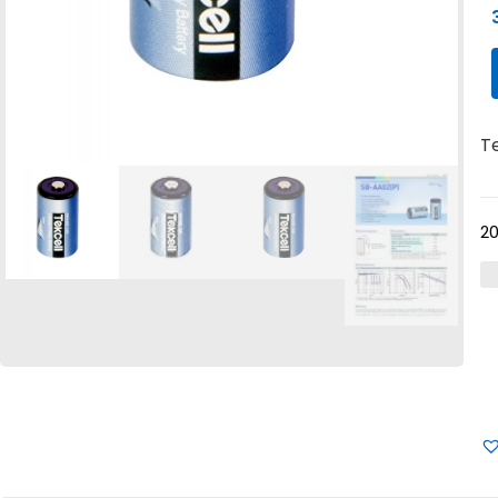
Te
20