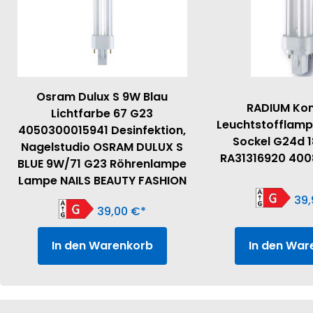
Osram Dulux S 9W Blau
RADIUM Ko
Lichtfarbe 67 G23
Leuchtstofflamp
4050300015941 Desinfektion,
Sockel G24d 1
Nagelstudio OSRAM DULUX S
RA31316920 400
BLUE 9W/71 G23 Röhrenlampe
Lampe NAILS BEAUTY FASHION
39
39,00
€
In den Warenkorb
In den War